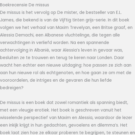
Boekrecensie De missus
De missus is het vervolg op De mister, de bestseller van E.L.
James, die bekend is van de Vijftig tinten grijs-serie. In dit boek
volgen we het verhaal van Maxim Trevelyan, een Britse graaf, en
Alessia Demachi, een Albanese vluchtelinge, die tegen alle
verwachtingen in verliefd worden. Na een spannende
achtervolging in Albanië, waar Alessia’s leven in gevaar was,
besluiten ze te trouwen en terug te keren naar Londen. Daar
wacht hen echter een nieuwe uitdaging: hoe passen ze zich aan
aan hun nieuwe rol als echtgenoten, en hoe gaan ze om met de
vooroordelen, de intriges en de gevaren die hun liefde
bedreigen?
De missus is een boek dat zowel romantiek als spanning biedt,
met een vleugje erotiek. Het boek is geschreven vanuit het
wisselende perspectief van Maxim en Alessia, waardoor de lezer
een inkijk krijgt in hun gedachten, gevoelens en dilemma’s. Het
boek laat zien hoe ze elkaar proberen te begrijpen, te steunen en