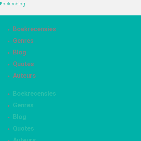
Ga
Boekenblog
naar
de
inhoud
Boekrecensies
Genres
Blog
Quotes
Auteurs
Boekrecensies
Genres
Blog
Quotes
Auteurs